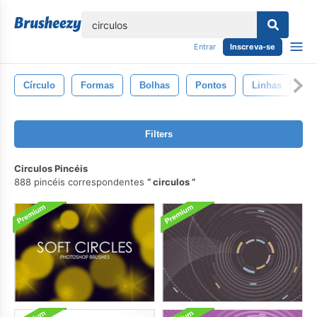
echar
Entrar
Inscreva-se
Círculo
Formas
Bolhas
Pontos
Linhas
Ab
Filters
Circulos Pincéis
888 pincéis correspondentes
circulos