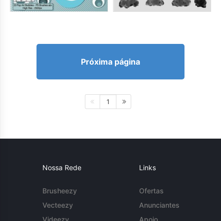
Próxima página
1
Nossa Rede
Links
Brusheezy
Ofertas
Vecteezy
Anunciantes
Videezy
Apoio