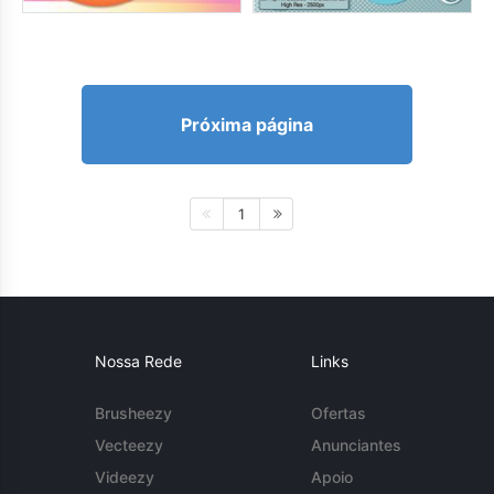
Próxima página
1
Nossa Rede
Links
Brusheezy
Ofertas
Vecteezy
Anunciantes
Videezy
Apoio