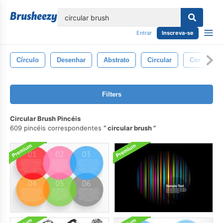
echar
Entrar
Inscreva-se
Círculo
Desenhar
Abstrato
Circular
Cor
V
Filters
Circular Brush Pincéis
609 pincéis correspondentes
circular brush