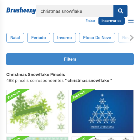
echar
Entrar
Inscreva-se
Natal
Feriado
Inverno
Floco De Neve
Neve
Filters
Christmas Snowflake Pincéis
488 pincéis correspondentes
christmas snowflake