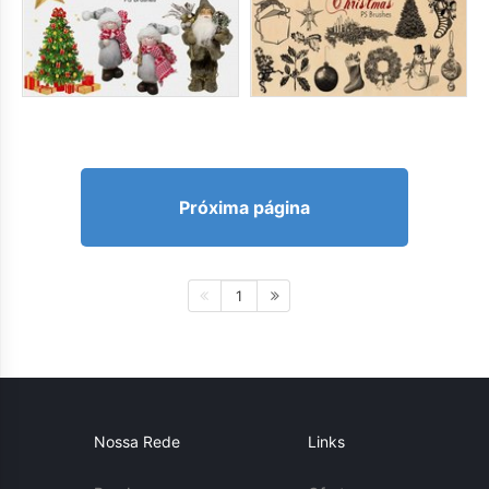
Próxima página
1
Nossa Rede
Links