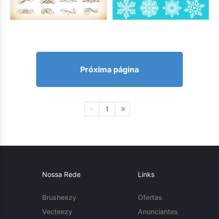
Próxima página
1
Nossa Rede
Links
Brusheezy
Ofertas
Vecteezy
Anunciantes