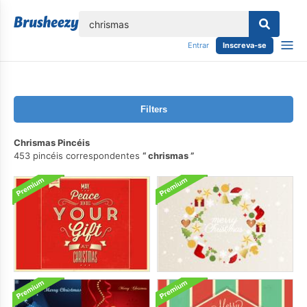
echar
Entrar
Inscreva-se
Filters
Chrismas Pincéis
453 pincéis correspondentes
chrismas