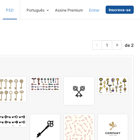
Inscreva-se
PSD
Português
Assine Premium
Entrar
de 2
1