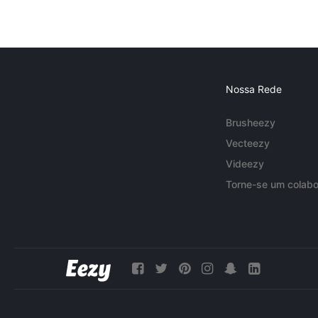
Nossa Rede
Brusheezy
Vecteezy
Videezy
Torne-se um colabo