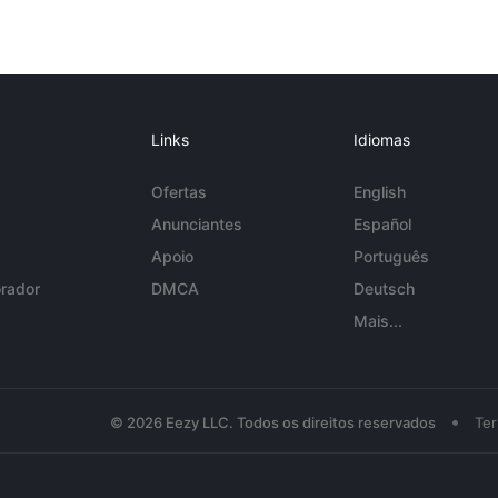
Links
Idiomas
Ofertas
English
Anunciantes
Español
Apoio
Português
rador
DMCA
Deutsch
Mais...
•
© 2026 Eezy LLC. Todos os direitos reservados
Te