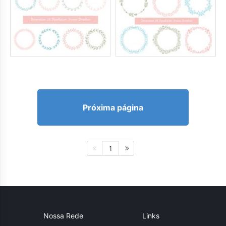
Próxima página
1
Nossa Rede
Links