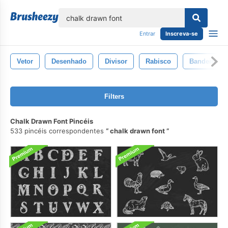
echar
Entrar
Inscreva-se
Vetor
Desenhado
Divisor
Rabisco
Bandeira
Filters
Chalk Drawn Font Pincéis
533 pincéis correspondentes
chalk drawn font