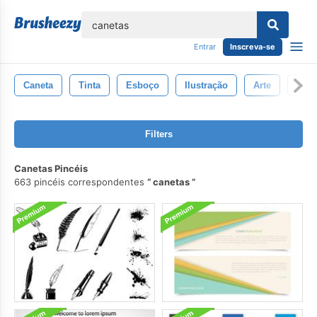
echar
Entrar
Inscreva-se
Caneta
Tinta
Esboço
Ilustração
Arte
Gru
Filters
Canetas Pincéis
663 pincéis correspondentes
canetas