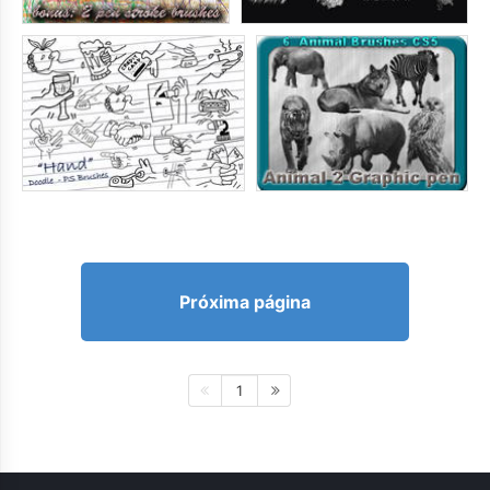
Próxima página
1