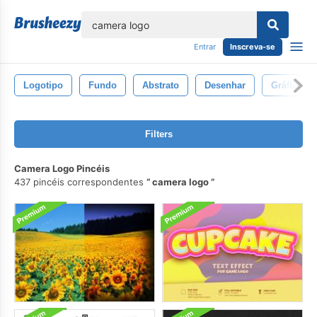
echar
Entrar
Inscreva-se
Logotipo
Fundo
Abstrato
Desenhar
Gráfico
Filters
Camera Logo Pincéis
437 pincéis correspondentes
camera logo