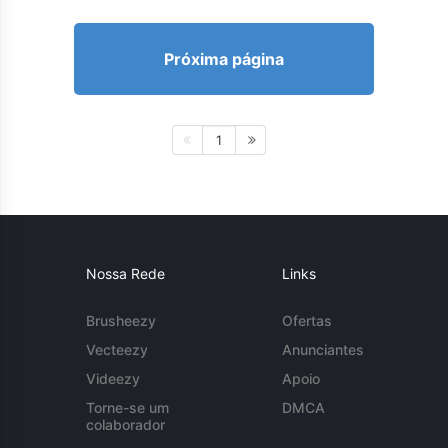
Próxima página
1
Nossa Rede
Links
Brusheezy
Ofertas
Vecteezy
Anunciantes
Videezy
Apoio
Torne-se um
DMCA
colaborador