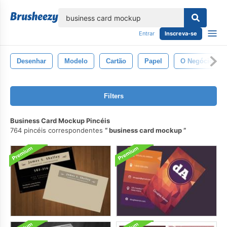
echar
Entrar
Inscreva-se
Desenhar
Modelo
Cartão
Papel
O Negócio
Filters
Business Card Mockup Pincéis
764 pincéis correspondentes
business card mockup