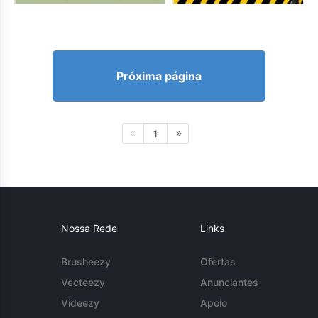
Próxima página
1
Nossa Rede
Links
Brusheezy
Ofertas
Vecteezy
Anunciantes
Videezy
Apoio