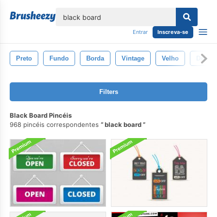
echar
Entrar
Inscreva-se
Preto
Fundo
Borda
Vintage
Velho
Desen
Filters
Black Board Pincéis
968 pincéis correspondentes
black board