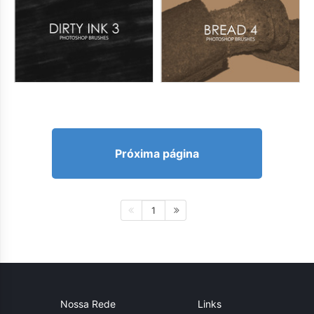
Próxima página
1
Nossa Rede
Links