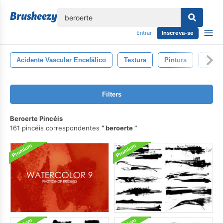
echar
Entrar
Inscreva-se
Acidente Vascular Encefálico
Textura
Pintura
Vinta
Filters
Beroerte Pincéis
161 pincéis correspondentes
beroerte