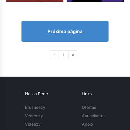
Próxima página
1
Nossa Rede
Links
Brusheezy
Ofertas
Vecteezy
Anunciantes
Videezy
Apoio