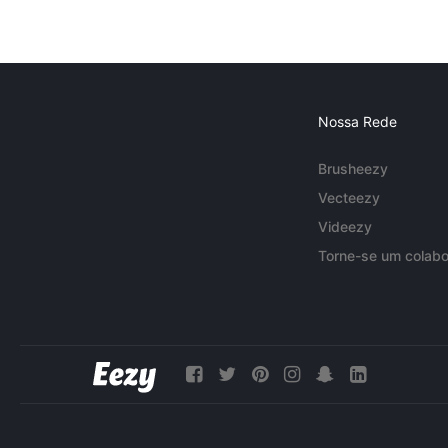
Nossa Rede
Brusheezy
Vecteezy
Videezy
Torne-se um colabo