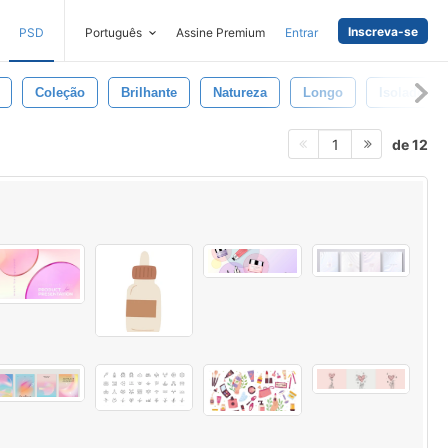
Inscreva-se
PSD
Português
Assine Premium
Entrar
Coleção
Brilhante
Natureza
Longo
Isolado
de 12
1