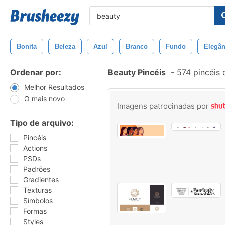
Bonita
Beleza
Azul
Branco
Fundo
Elegân
Ordenar por:
Beauty Pincéis
-
574 pincéis
Melhor Resultados
O mais novo
Imagens patrocinadas por
Tipo de arquivo:
Pincéis
Actions
PSDs
Padrões
Gradientes
Texturas
Símbolos
Formas
Styles