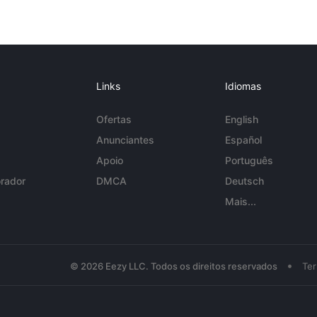
Links
Idiomas
Ofertas
English
Anunciantes
Español
Apoio
Português
rador
DMCA
Deutsch
Mais...
•
© 2026 Eezy LLC. Todos os direitos reservados
Te