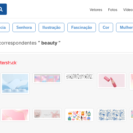
Vetores
Fotos
Vídeo
cia
Senhora
Ilustração
Fascinação
Cor
Mulher
 correspondentes
beauty