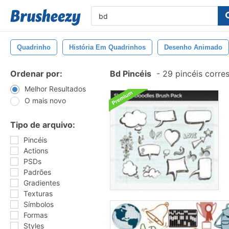
Quadrinho
História Em Quadrinhos
Desenho Animado
Ordenar por:
Bd Pincéis
-
29 pincéis corr
Melhor Resultados
O mais novo
Tipo de arquivo:
Pincéis
Actions
PSDs
Padrões
Gradientes
Texturas
Símbolos
Formas
Styles