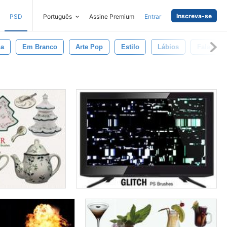
Inscreva-se
PSD
Português
Assine Premium
Entrar
ha
Em Branco
Arte Pop
Estilo
Lábios
Falar