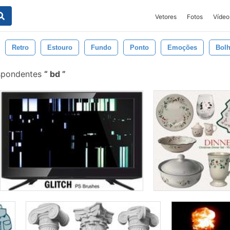
Vetores
Fotos
Vídeo
Retro
Estouro
Fundo
Ponto
Emoções
Bol
espondentes
bd