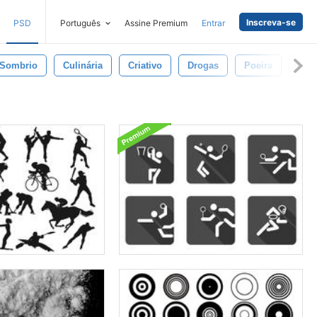
Inscreva-se
PSD
Português
Assine Premium
Entrar
Sombrio
Culinária
Criativo
Drogas
Poeira
Pun