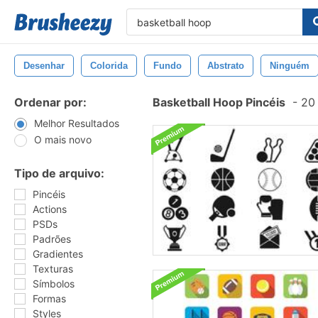
Desenhar
Colorida
Fundo
Abstrato
Ninguém
Ordenar por:
Basketball Hoop Pincéis
-
20 
Melhor Resultados
O mais novo
Tipo de arquivo:
Pincéis
Actions
PSDs
Padrões
Gradientes
Texturas
Símbolos
Formas
Styles