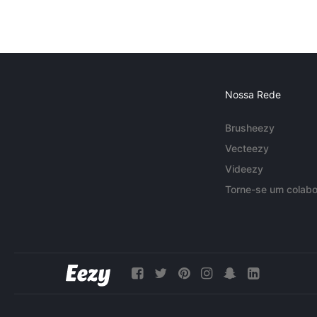
Nossa Rede
Brusheezy
Vecteezy
Videezy
Torne-se um colabo