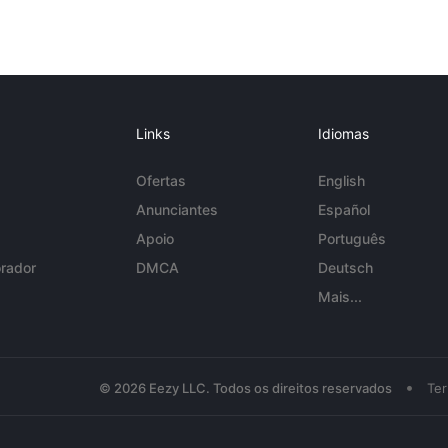
Links
Idiomas
Ofertas
English
Anunciantes
Español
Apoio
Português
rador
DMCA
Deutsch
Mais...
•
© 2026 Eezy LLC. Todos os direitos reservados
Te