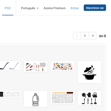
Inscreva-se
PSD
Português
Assine Premium
Entrar
de 6
1