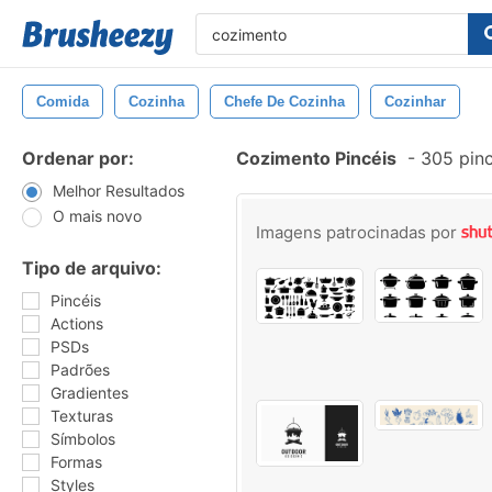
Comida
Cozinha
Chefe De Cozinha
Cozinhar
Ordenar por:
Cozimento Pincéis
-
305 pinc
Melhor Resultados
O mais novo
Imagens patrocinadas por
Tipo de arquivo:
Pincéis
Actions
PSDs
Padrões
Gradientes
Texturas
Símbolos
Formas
Styles