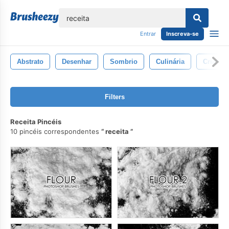
echar
Entrar
Inscreva-se
Abstrato
Desenhar
Sombrio
Culinária
Criativo
Filters
Receita Pincéis
10 pincéis correspondentes
receita