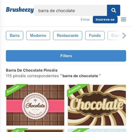
echar
Entrar
Inscreva-se
Barra
Moderno
Restaurante
Fundo
Copo
Filters
Barra De Chocolate Pincéis
115 pincéis correspondentes
barra de chocolate