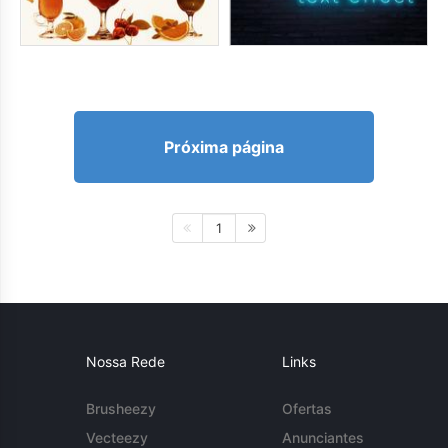
Próxima página
1
Nossa Rede
Links
Brusheezy
Ofertas
Vecteezy
Anunciantes