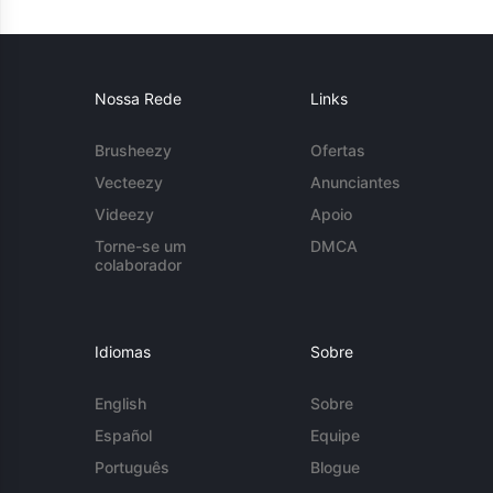
Nossa Rede
Links
Brusheezy
Ofertas
Vecteezy
Anunciantes
Videezy
Apoio
Torne-se um
DMCA
colaborador
Idiomas
Sobre
English
Sobre
Español
Equipe
Português
Blogue