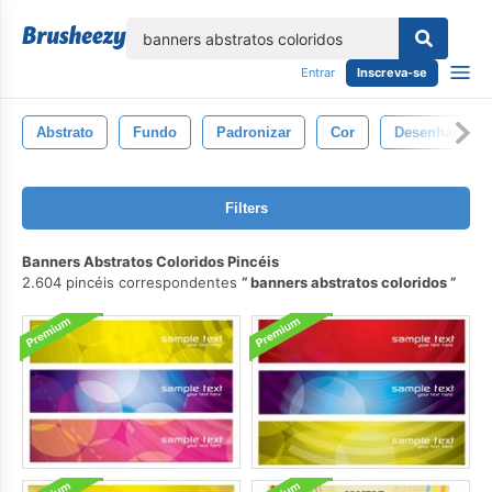
echar
Entrar
Inscreva-se
Abstrato
Fundo
Padronizar
Cor
Desenhar
Filters
Banners Abstratos Coloridos Pincéis
2.604 pincéis correspondentes
banners abstratos coloridos