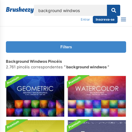
echar
Entrar
Inscreva-se
Filters
Background Windwos Pincéis
2.761 pincéis correspondentes
background windwos