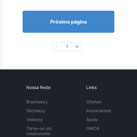
Próxima página
1
Nossa Rede
Links
Brusheezy
Ofertas
Vecteezy
Anunciantes
Videezy
Apoio
Torne-se um
DMCA
colaborador