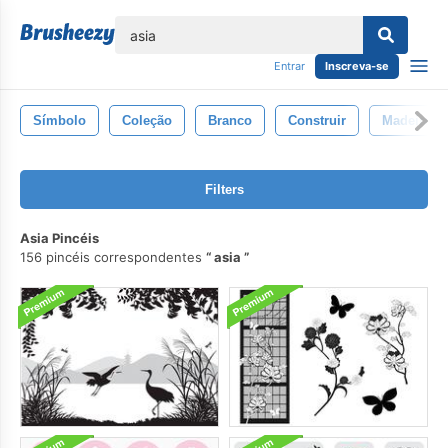
echar
Entrar
Inscreva-se
Símbolo
Coleção
Branco
Construir
Madeira
Filters
Asia Pincéis
156 pincéis correspondentes
asia