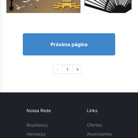
Próxima página
1
Nossa Rede
Links
Brusheezy
Ofertas
Vecteezy
Anunciantes