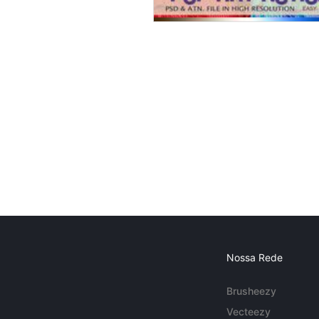
Nossa Rede
Brusheezy
Vecteezy