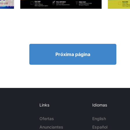
Próxima página
Links
Idiomas
Ofertas
English
Anunciantes
Español