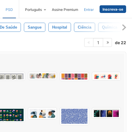
Inscreva-se
PSD
Português
Assine Premium
Entrar
 De Saúde
Sangue
Hospital
Ciência
Química
D
de 22
1