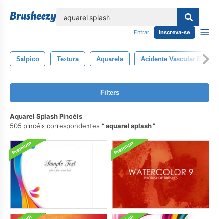
echar
Entrar
Inscreva-se
Salpico
Textura
Aquarela
Acidente Vascular Encefá
Filters
Aquarel Splash Pincéis
505 pincéis correspondentes
aquarel splash