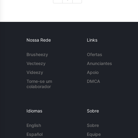
Nossa Rede
Links
Brusheezy
Ofertas
Vecteezy
Anunciantes
Videezy
Apoio
Torne-se um
DMCA
colaborador
Idiomas
Sobre
English
Sobre
Español
Equipe