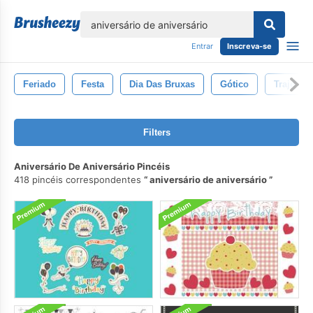
echar
Entrar
Inscreva-se
Feriado
Festa
Dia Das Bruxas
Gótico
Traje
Filters
Aniversário De Aniversário Pincéis
418 pincéis correspondentes
aniversário de aniversário