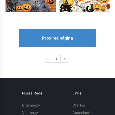
Próxima página
1
Nossa Rede
Links
Brusheezy
Ofertas
Vecteezy
Anunciantes