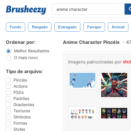
Fundo
Rasgado
Estragado
Farrapo
Animal
Ordenar por:
Anime Character Pincéis
-
47
Melhor Resultados
O mais novo
Imagens patrocinadas por
Tipo de arquivo:
Pincéis
Actions
PSDs
Padrões
Gradientes
Texturas
Símbolos
Formas
Styles