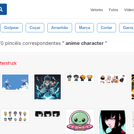
Vetores
Fotos
Vídeo
Golpear
Coçar
Arranhão
Marca
Cortar
Garra
0 pincéis correspondentes
anime character