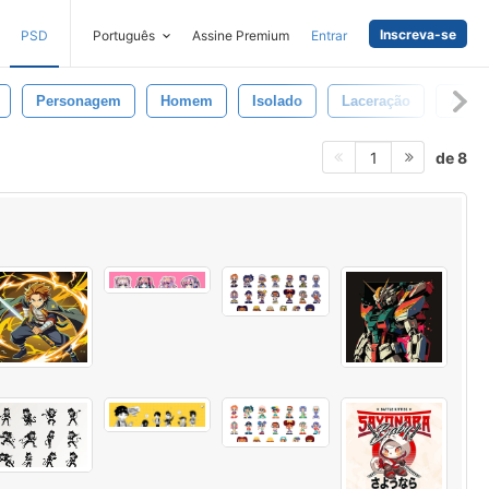
Inscreva-se
PSD
Português
Assine Premium
Entrar
Personagem
Homem
Isolado
Laceração
Afiad
de 8
1