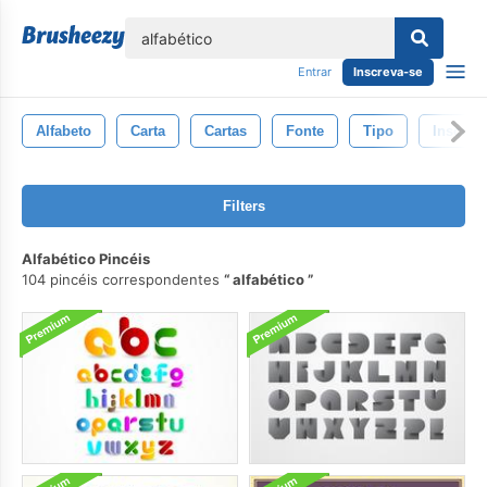
echar
Entrar
Inscreva-se
Alfabeto
Carta
Cartas
Fonte
Tipo
Inscriç
Filters
Alfabético Pincéis
104 pincéis correspondentes
alfabético