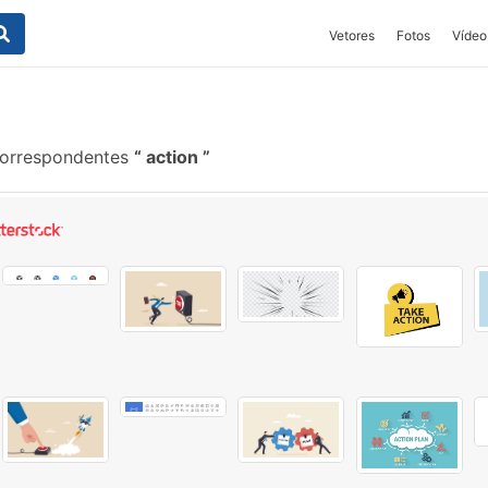
Vetores
Fotos
Vídeo
correspondentes
action