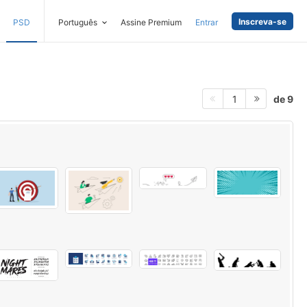
Inscreva-se
PSD
Português
Assine Premium
Entrar
de 9
1