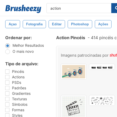
Açao
Fotografia
Editar
Photoshop
Ações
Ordenar por:
Action Pincéis
-
414 pincéis 
Melhor Resultados
O mais novo
Imagens patrocinadas por
Tipo de arquivo:
Pincéis
Actions
PSDs
Padrões
Gradientes
Texturas
Símbolos
Formas
Styles