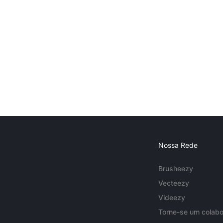
Nossa Rede
Brusheezy
Vecteezy
Videezy
Torne-se um colabo