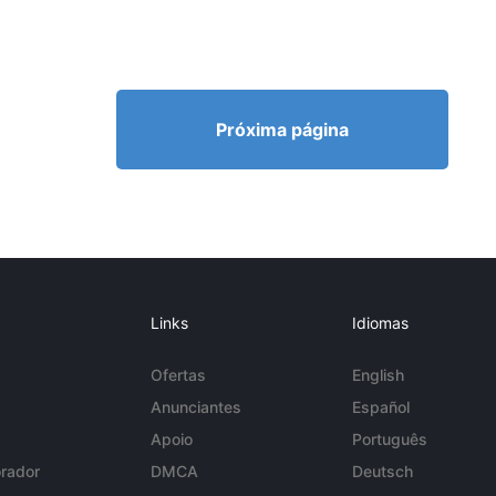
Próxima página
Links
Idiomas
Ofertas
English
Anunciantes
Español
Apoio
Português
rador
DMCA
Deutsch