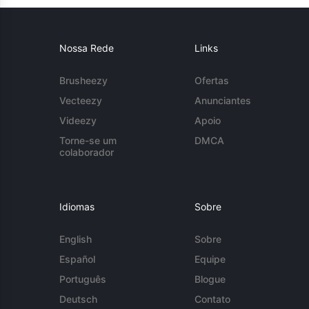
Nossa Rede
Links
Brusheezy
Ofertas
Vecteezy
Anunciantes
Videezy
Apoio
Torne-se um
DMCA
colaborador
Idiomas
Sobre
English
Sobre
Español
Equipe
Português
Blogue
Deutsch
Contato