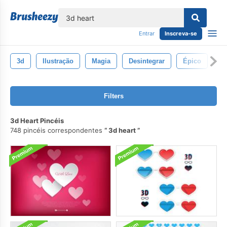
echar
Entrar
Inscreva-se
3d
Ilustração
Magia
Desintegrar
Épico
Gr
Filters
3d Heart Pincéis
748 pincéis correspondentes
3d heart