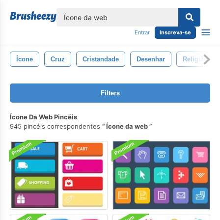
echar
Entrar
Inscreva-se
Ícone
Cruz
Cristandade
Desenhar
Religião
Filters
Ícone Da Web Pincéis
945 pincéis correspondentes
Ícone da web