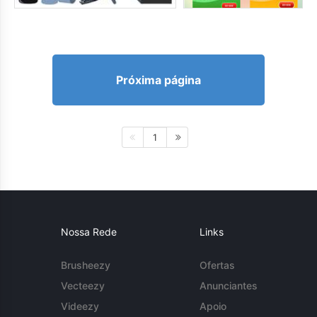
Próxima página
1
Nossa Rede
Links
Brusheezy
Ofertas
Vecteezy
Anunciantes
Videezy
Apoio