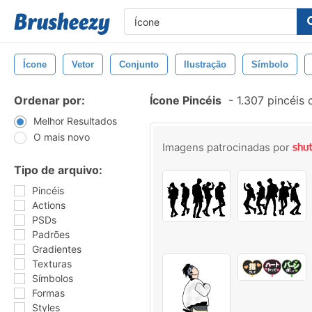
Ícone
Vetor
Conjunto
Ilustração
Símbolo
Ordenar por:
Ícone Pincéis
-
1.307 pincéis
Melhor Resultados
O mais novo
Imagens patrocinadas por
Tipo de arquivo:
Pincéis
Actions
PSDs
Padrões
Gradientes
Texturas
Símbolos
Formas
Styles