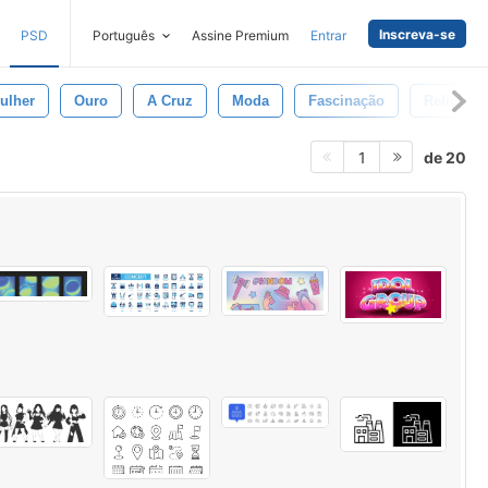
Inscreva-se
PSD
Português
Assine Premium
Entrar
ulher
Ouro
A Cruz
Moda
Fascinação
Religião
de 20
1