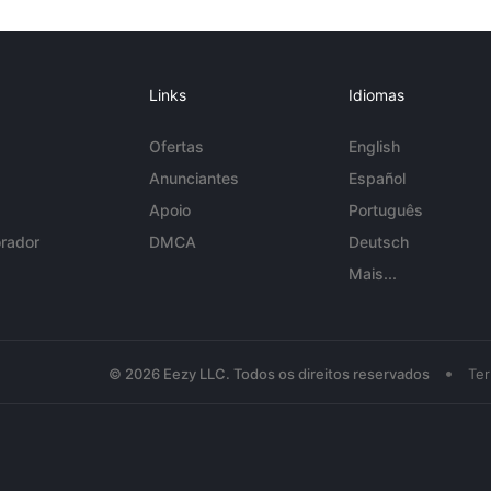
Links
Idiomas
Ofertas
English
Anunciantes
Español
Apoio
Português
rador
DMCA
Deutsch
Mais...
•
© 2026 Eezy LLC. Todos os direitos reservados
Te