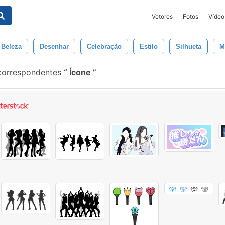
Vetores
Fotos
Vídeo
Beleza
Desenhar
Celebração
Estilo
Silhueta
M
 correspondentes
Ícone