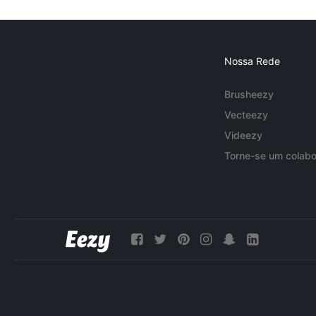
Nossa Rede
Brusheezy
Vecteezy
Videezy
Torne-se um colabo