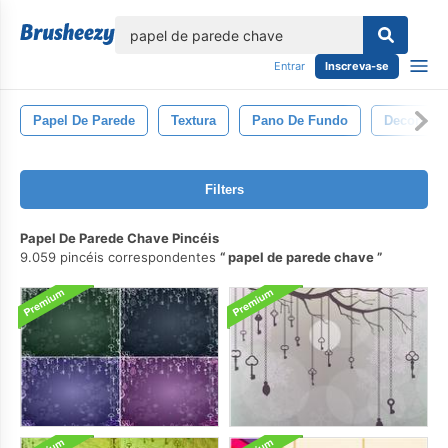
echar
Entrar
Inscreva-se
Papel De Parede
Textura
Pano De Fundo
Decoraçã
Filters
Papel De Parede Chave Pincéis
9.059 pincéis correspondentes
papel de parede chave