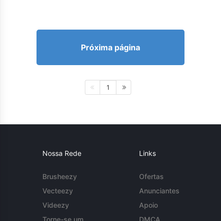
Próxima página
1
Nossa Rede
Links
Brusheezy
Ofertas
Vecteezy
Anunciantes
Videezy
Apoio
Torne-se um
DMCA