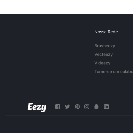
Nossa Rede
Brusheezy
Vecteezy
Videezy
Torne-se um colabo