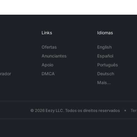
Links
Idiomas
Ofertas
English
Anunciantes
Español
Apoio
Português
rador
DMCA
Deutsch
Mais...
•
© 2026 Eezy LLC. Todos os direitos reservados
Te