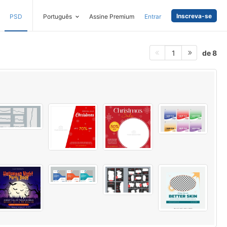
Inscreva-se
PSD
Português
Assine Premium
Entrar
de 8
1