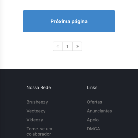
Próxima página
1
Nossa Rede
Links
Brusheezy
Ofertas
Vecteezy
Anunciantes
Videezy
Apoio
Torne-se um
DMCA
colaborador