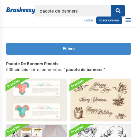
echar
Entrar
Inscreva-se
Filters
Pacote De Banners Pincéis
539 pincéis correspondentes
pacote de banners