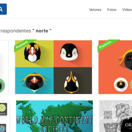
Vetores
Fotos
Vídeo
rrespondentes
norte