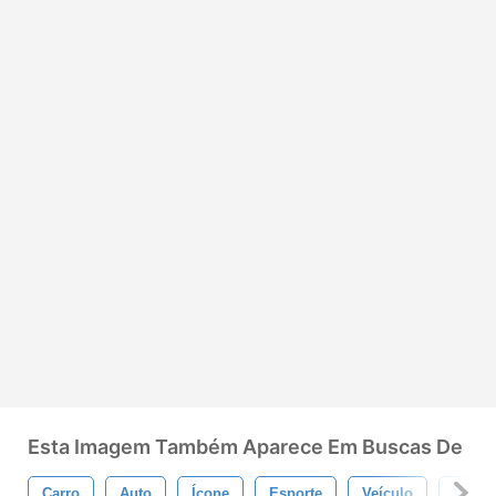
Esta Imagem Também Aparece Em Buscas De
Carro
Auto
Ícone
Esporte
Veículo
Vetor 