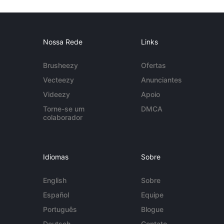
Nossa Rede
Links
Brusheezy
Ofertas
Vecteezy
Anunciantes
Videezy
Apoio
Torne-se um
DMCA
colaborador
Idiomas
Sobre
English
Sobre
Español
Equipe
Português
Blogue
Deutsch
Contato