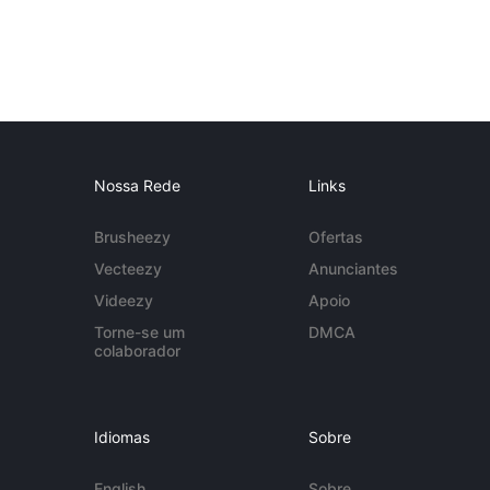
Nossa Rede
Links
Brusheezy
Ofertas
Vecteezy
Anunciantes
Videezy
Apoio
Torne-se um
DMCA
colaborador
Idiomas
Sobre
English
Sobre