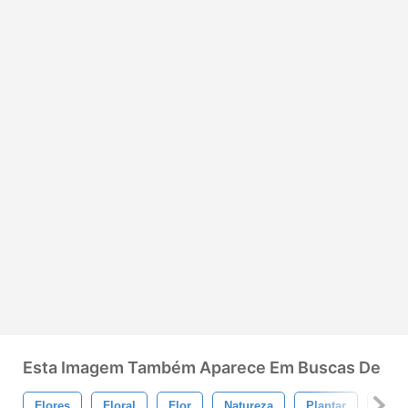
Esta Imagem Também Aparece Em Buscas De
Flores
Floral
Flor
Natureza
Plantar
Flor