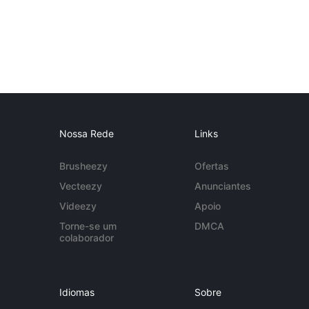
Nossa Rede
Links
Brusheezy
Ofertas
Vecteezy
Anunciantes
Videezy
Apoio
Torne-se um
DMCA
colaborador
Idiomas
Sobre