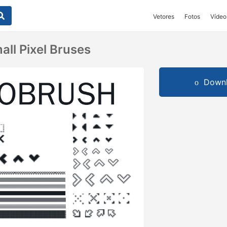
Vetores
Fotos
Vídeo
all Pixel Bruses
Downl