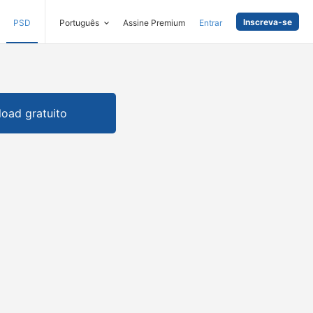
Inscreva-se
PSD
Português
Assine Premium
Entrar
oad gratuito