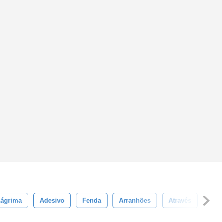
Lágrima
Adesivo
Fenda
Arranhões
Através
Ras