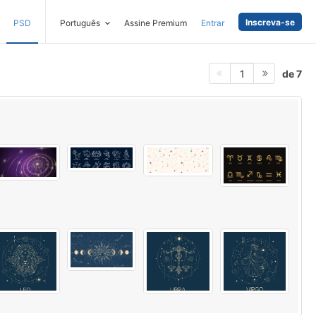
Inscreva-se
PSD
Português
Assine Premium
Entrar
de 7
1