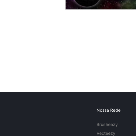
Nossa Rede
Brusheezy
Vecteezy