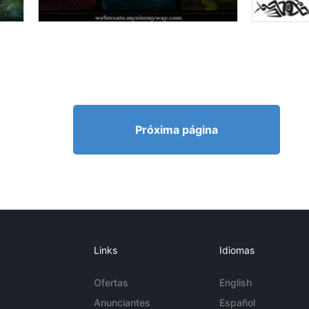
Próxima página
Links
Idiomas
Ofertas
English
Anunciantes
Español