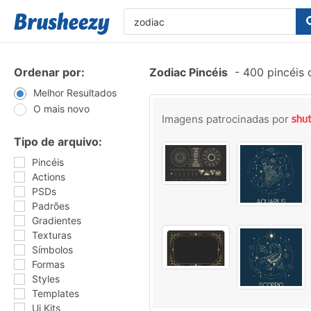
Ordenar por:
Zodiac Pincéis
-
400 pincéis 
Melhor Resultados
O mais novo
Imagens patrocinadas por
Tipo de arquivo:
Pincéis
Actions
PSDs
Padrões
Gradientes
Texturas
Símbolos
Formas
Styles
Templates
Ui Kits