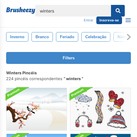
echar
Entrar
Inscreva-se
Inverno
Branco
Feriado
Celebração
Natal
Filters
Winters Pincéis
224 pincéis correspondentes
winters