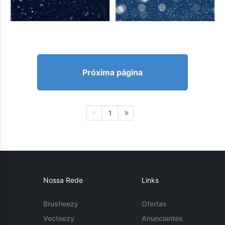
Próxima página
1
Nossa Rede
Links
Brusheezy
Ofertas
Vecteezy
Anunciantes