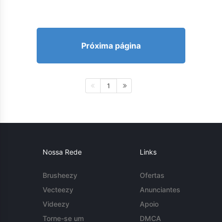
Próxima página
1
Nossa Rede
Links
Brusheezy
Ofertas
Vecteezy
Anunciantes
Videezy
Apoio
Torne-se um
DMCA