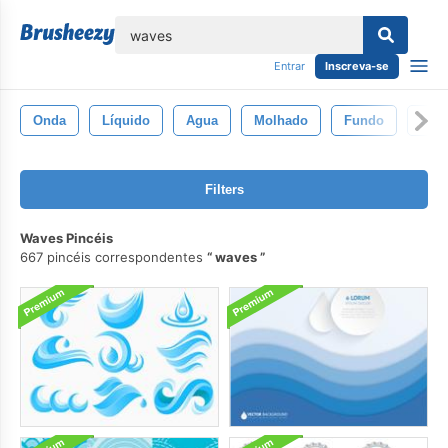
echar
Entrar
Inscreva-se
Onda
Líquido
Agua
Molhado
Fundo
Limp
Filters
Waves Pincéis
667 pincéis correspondentes
waves