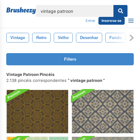
echar
Entrar
Inscreva-se
Vintage
Retro
Velho
Desenhar
Fundo
Pap
Filters
Vintage Patroon Pincéis
2.138 pincéis correspondentes
vintage patroon