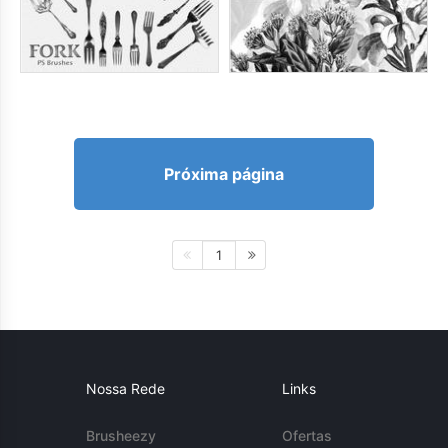
Próxima página
1
Nossa Rede
Links
Brusheezy
Ofertas