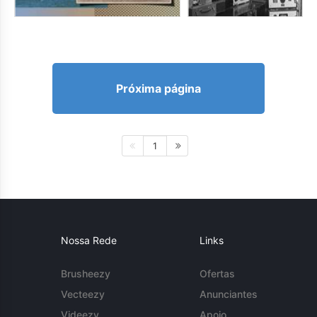
Próxima página
1
Nossa Rede
Links
Brusheezy
Ofertas
Vecteezy
Anunciantes
Videezy
Apoio