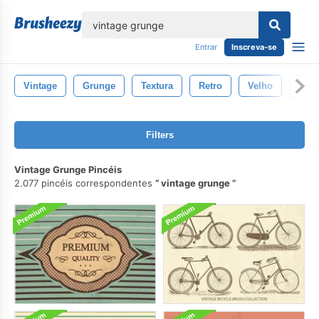
echar
Entrar
Inscreva-se
Vintage
Grunge
Textura
Retro
Velho
Text
Filters
Vintage Grunge Pincéis
2.077 pincéis correspondentes
vintage grunge