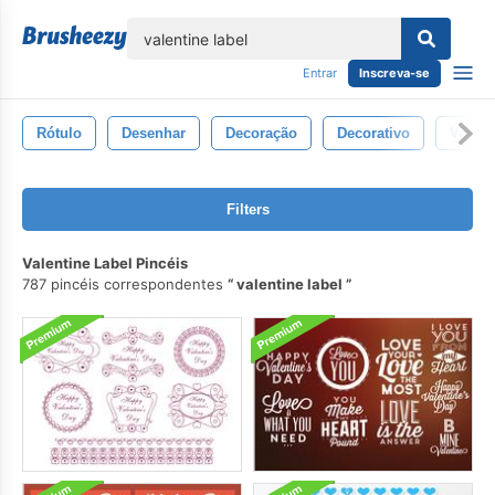
echar
Entrar
Inscreva-se
Rótulo
Desenhar
Decoração
Decorativo
Vetor
Filters
Valentine Label Pincéis
787 pincéis correspondentes
valentine label