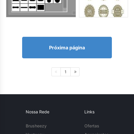
Próxima página
1
Nossa Rede
Links
Brusheezy
Ofertas