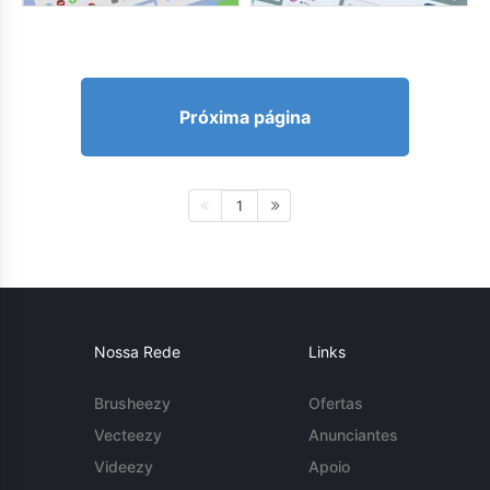
Próxima página
1
Nossa Rede
Links
Brusheezy
Ofertas
Vecteezy
Anunciantes
Videezy
Apoio