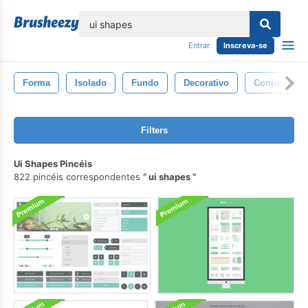
echar
Entrar
Inscreva-se
Forma
Isolado
Fundo
Decorativo
Conjunto
Filters
Ui Shapes Pincéis
822 pincéis correspondentes
ui shapes