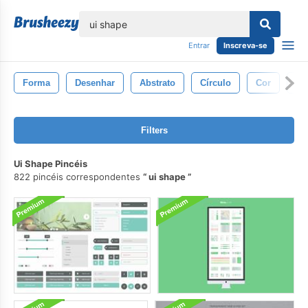
echar
Entrar
Inscreva-se
Forma
Desenhar
Abstrato
Círculo
Cor
Fu
Filters
Ui Shape Pincéis
822 pincéis correspondentes
ui shape