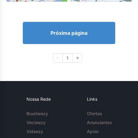
Próxima página
1
Nossa Rede
Links
Brusheezy
Ofertas
Vecteezy
Anunciantes
Videezy
Apoio