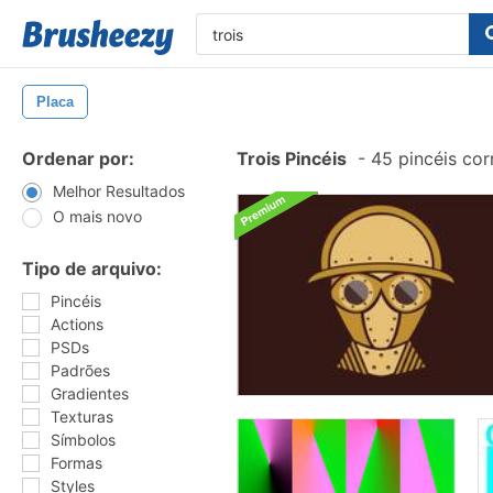
Placa
Ordenar por:
Trois Pincéis
-
45 pincéis co
Melhor Resultados
O mais novo
Tipo de arquivo:
Pincéis
Actions
PSDs
Padrões
Gradientes
Texturas
Símbolos
Formas
Styles