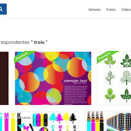
Vetores
Fotos
Vídeo
rrespondentes
trois