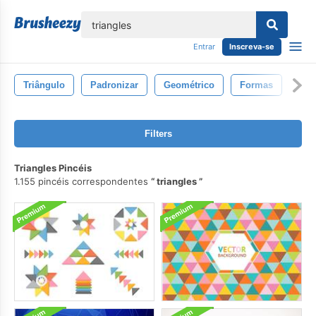
echar
Entrar
Inscreva-se
Triângulo
Padronizar
Geométrico
Formas
Filters
Triangles Pincéis
1.155 pincéis correspondentes
triangles