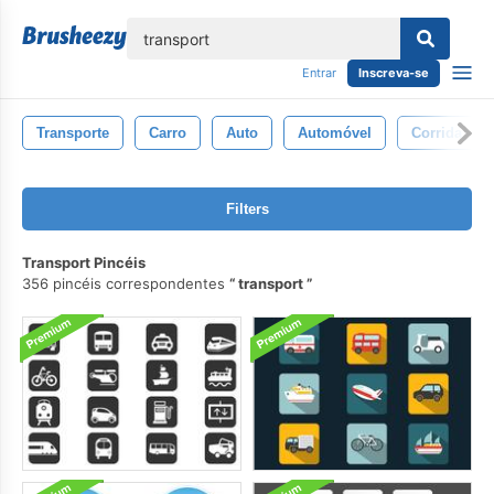
echar
Entrar
Inscreva-se
Transporte
Carro
Auto
Automóvel
Corrida
Filters
Transport Pincéis
356 pincéis correspondentes
transport