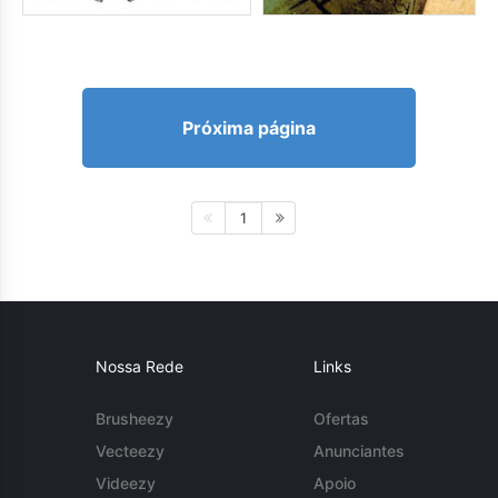
Próxima página
1
Nossa Rede
Links
Brusheezy
Ofertas
Vecteezy
Anunciantes
Videezy
Apoio