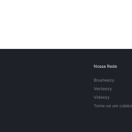
Nossa Rede
Brusheezy
Vecteezy
Videezy
Torne-se um colabo