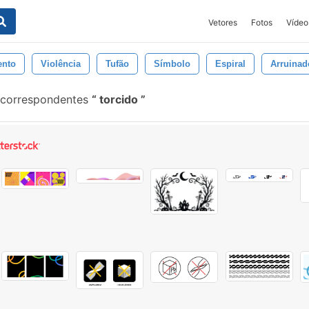
Vetores
Fotos
Vídeo
ento
Violência
Tufão
Símbolo
Espiral
Arruinad
 correspondentes
torcido