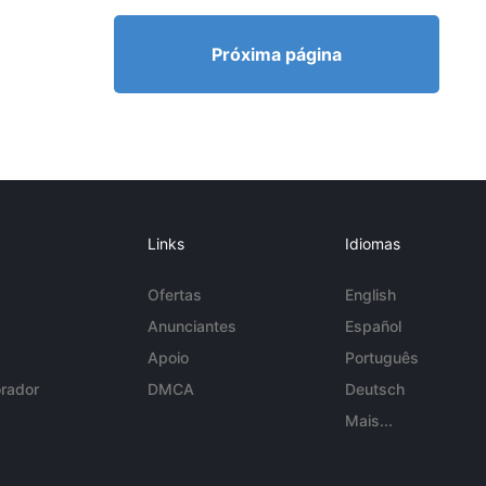
Próxima página
Links
Idiomas
Ofertas
English
Anunciantes
Español
Apoio
Português
rador
DMCA
Deutsch
Mais...