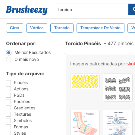
Girar
Vórtice
Tornado
Tempestade De Vento
V
Ordenar por:
Torcido Pincéis
-
477 pincéis
Melhor Resultados
O mais novo
Imagens patrocinadas por
Tipo de arquivo:
Pincéis
Actions
PSDs
Padrões
Gradientes
Texturas
Símbolos
Formas
Styles