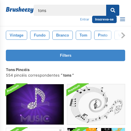
echar
Entrar
Inscreva-se
Vintage
Fundo
Branco
Tom
Preto
Velho
Filters
Tons Pincéis
554 pincéis correspondentes
tons